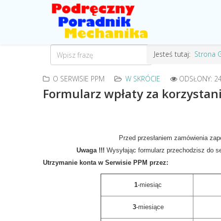
Jesteś tutaj:
Strona 
O SERWISIE PPM
W SKRÓCIE
ODSŁONY: 2
Formularz wpłaty za korzystan
Przed przesłaniem zamówienia zap
Uwaga !!!
Wysyłając formularz przechodzisz do s
Utrzymanie konta w Serwisie PPM przez:
1
-miesiąc
3
-miesiące