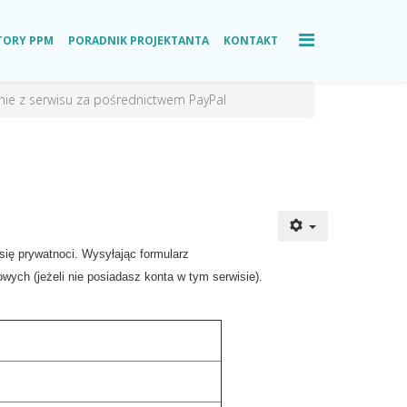
TORY PPM
PORADNIK PROJEKTANTA
KONTAKT
nie z serwisu za pośrednictwem PayPal
ię prywatnoci. Wysyłając formularz
wych (jeżeli nie posiadasz konta w tym serwisie).