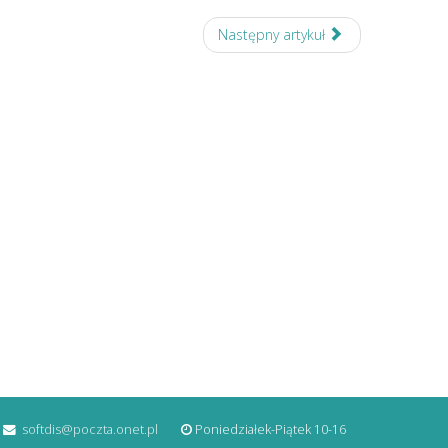
Następny artykuł
softdis@poczta.onet.pl
Poniedziałek-Piątek 10-16