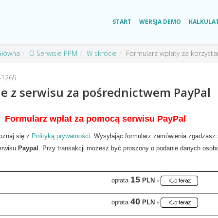
START
WERSJA DEMO
KALKULA
Główna
O Serwisie PPM
W skrócie
Formularz wpłaty za korzysta
41265
ie z serwisu za pośrednictwem PayPal
Formularz wpłat za pomocą serwisu PayPal
oznaj się z
Polityką prywatności
. Wysyłając formularz zamówienia zgadzasz s
erwisu
Paypal
. Przy transakcji możesz być proszony o podanie danych osobo
1
5
opłata
PLN -
40
opłata
PLN -