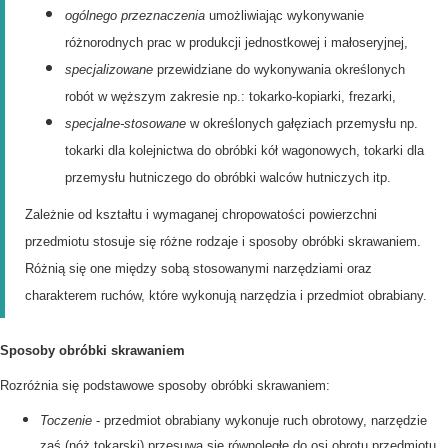
ogólnego przeznaczenia
umożliwiając wykonywanie
różnorodnych prac w produkcji jednostkowej i małoseryjnej,
specjalizowane
przewidziane do wykonywania określonych
robót w węższym zakresie np.: tokarko-kopiarki, frezarki,
specjalne-stosowane
w określonych gałęziach przemysłu np.
tokarki dla kolejnictwa do obróbki kół wagonowych, tokarki dla
przemysłu hutniczego do obróbki walców hutniczych itp.
Zależnie od kształtu i wymaganej chropowatości powierzchni
przedmiotu stosuje się różne rodzaje i sposoby obróbki skrawaniem.
Różnią się one między sobą stosowanymi narzędziami oraz
charakterem ruchów, które wykonują narzędzia i przedmiot obrabiany.
Sposoby obróbki skrawaniem
Rozróżnia się podstawowe sposoby obróbki skrawaniem:
Toczenie
- przedmiot obrabiany wykonuje ruch obrotowy, narzędzie
zaś (nóż tokarski) przesuwa się równoległe do osi obrotu przedmiotu