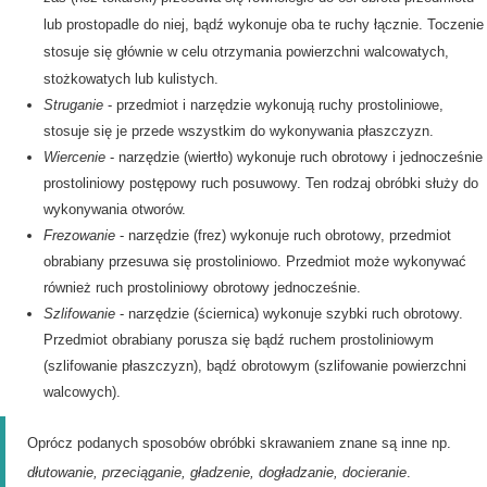
lub prostopadle do niej, bądź wykonuje oba te ruchy łącznie. Toczenie
stosuje się głównie w celu otrzymania powierzchni walcowatych,
stożkowatych lub kulistych.
Struganie
- przedmiot i narzędzie wykonują ruchy prostoliniowe,
stosuje się je przede wszystkim do wykonywania płaszczyzn.
Wiercenie
- narzędzie (wiertło) wykonuje ruch obrotowy i jednocześnie
prostoliniowy postępowy ruch posuwowy. Ten rodzaj obróbki służy do
wykonywania otworów.
Frezowanie
- narzędzie (frez) wykonuje ruch obrotowy, przedmiot
obrabiany przesuwa się prostoliniowo. Przedmiot może wykonywać
również ruch prostoliniowy obrotowy jednocześnie.
Szlifowanie
- narzędzie (ściernica) wykonuje szybki ruch obrotowy.
Przedmiot obrabiany porusza się bądź ruchem prostoliniowym
(szlifowanie płaszczyzn), bądź obrotowym (szlifowanie powierzchni
walcowych).
Oprócz podanych sposobów obróbki skrawaniem znane są inne np.
dłutowanie,
przeciąganie, gładzenie, dogładzanie, docieranie
.