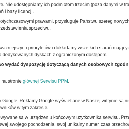
 Nie udostępniamy ich podmiotom trzecim (poza danymi w trak
i bazy licencji.
dotychczasowymi prawami, przysługuje Państwu szereg nowych 
rzedstawienia sprzeciwu.
ważniejszych priorytetów i dokładamy wszelkich starań mając
a dedykowanych dyskach z ograniczonym dostępem.
two wydać dyspozycję dotyczącą danych osobowych zgodnie
y na
stronie
głównej Serwisu PPM
.
y Google. Reklamy Google wyświetlane w Naszej witrynie są ni
owników w tym zakresie.
echowywane są w urządzeniu końcowym użytkownika serwisu. Prze
towej swojego pochodzenia, swój unikalny numer, czas przec