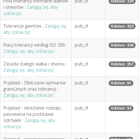
Pola tolerancji normalne wałków
pub_sf
Odsłon: 339
i otworów :
Zaloguj się, aby
zobaczyć.
Tolerancje gwintów :
Zaloguj się,
pub_sf
Odsłon: 352
aby zobaczyć.
Klasy tolerancji według ISO 286 :
pub_sf
Odsłon: 336
Zaloguj się, aby zobaczyć.
Zasada stałego wałka i otworu :
pub_sf
Odsłon: 357
Zaloguj się, aby zobaczyć.
Przykład - Obliczanie wymiarów
pub_sf
Odsłon: 61
granicznych oraz tolerancji :
Zaloguj się, aby zobaczyć.
Przykład - określanie rodzaju
pub_sf
Odsłon: 52
pasowania na podstawie
odchyłek :
Zaloguj się, aby
zobaczyć.