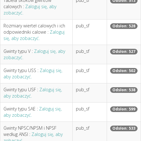
Tabela skoków gwintów
pub_sf
Odsłon: 513
calowych :
Zaloguj się, aby
zobaczyć.
Rozmiary wierteł calowych i ich
pub_sf
Odsłon: 528
odpowiedniki calowe :
Zaloguj
się, aby zobaczyć.
Gwinty typu V :
Zaloguj się, aby
pub_sf
Odsłon: 527
zobaczyć.
Gwinty typu USS :
Zaloguj się,
pub_sf
Odsłon: 502
aby zobaczyć.
Gwinty typu USF :
Zaloguj się,
pub_sf
Odsłon: 538
aby zobaczyć.
Gwinty typu SAE :
Zaloguj się,
pub_sf
Odsłon: 599
aby zobaczyć.
Gwinty NPSC/NPSM i NPSF
pub_sf
Odsłon: 533
według ANSI :
Zaloguj się, aby
zobaczyć.