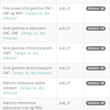
Pola powierzchni gwintów UNC i
pub_sf
Odsłon: 60
UNF wg ANSI :
Zaloguj się, aby
zobaczyć.
Skoki gwintów w wykonaniu
pub_sf
Odsłon: 54
UNC, UNF :
Zaloguj się, aby
zobaczyć.
Skoki gwintów drobnozwojnych
pub_sf
Odsłon: 46
UNEF :
Zaloguj się, aby
zobaczyć.
Skoki gwintów drobnozwojnych
pub_sf
Odsłon: 62
UNF :
Zaloguj się, aby zobaczyć.
Wartości dziesiętne wierteł
pub_sf
Odsłon: 39
calowych :
Zaloguj się, aby
zobaczyć.
Wartości momentów
pub_sf
Odsłon: 43
dokręcania śrub wg ANSI :