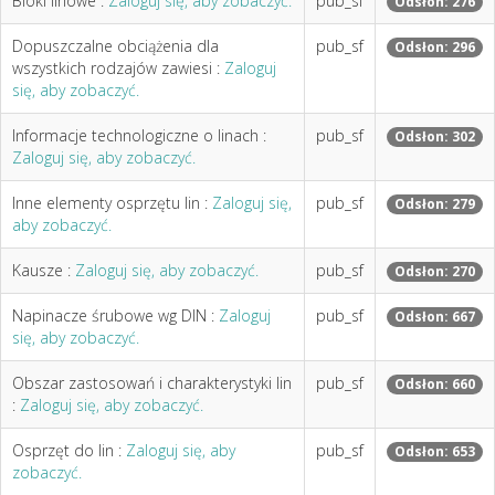
Bloki linowe :
Zaloguj się, aby zobaczyć.
pub_sf
Odsłon: 276
Dopuszczalne obciążenia dla
pub_sf
Odsłon: 296
wszystkich rodzajów zawiesi :
Zaloguj
się, aby zobaczyć.
Informacje technologiczne o linach :
pub_sf
Odsłon: 302
Zaloguj się, aby zobaczyć.
Inne elementy osprzętu lin :
Zaloguj się,
pub_sf
Odsłon: 279
aby zobaczyć.
Kausze :
Zaloguj się, aby zobaczyć.
pub_sf
Odsłon: 270
Napinacze śrubowe wg DIN :
Zaloguj
pub_sf
Odsłon: 667
się, aby zobaczyć.
Obszar zastosowań i charakterystyki lin
pub_sf
Odsłon: 660
:
Zaloguj się, aby zobaczyć.
Osprzęt do lin :
Zaloguj się, aby
pub_sf
Odsłon: 653
zobaczyć.