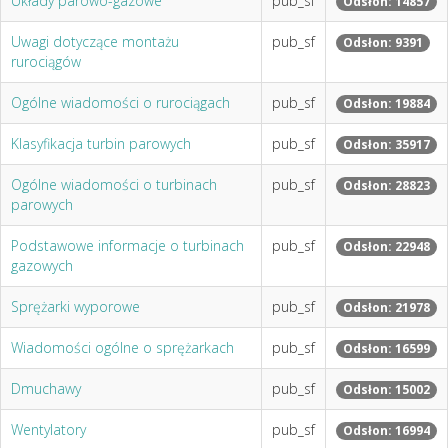
Układy parowo-gazowe
pub_sf
Odsłon: 14857
Uwagi dotyczące montażu
pub_sf
Odsłon: 9391
rurociągów
Ogólne wiadomości o rurociągach
pub_sf
Odsłon: 19884
Klasyfikacja turbin parowych
pub_sf
Odsłon: 35917
Ogólne wiadomości o turbinach
pub_sf
Odsłon: 28823
parowych
Podstawowe informacje o turbinach
pub_sf
Odsłon: 22948
gazowych
Sprężarki wyporowe
pub_sf
Odsłon: 21978
Wiadomości ogólne o sprężarkach
pub_sf
Odsłon: 16599
Dmuchawy
pub_sf
Odsłon: 15002
Wentylatory
pub_sf
Odsłon: 16994