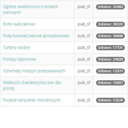
Ogólne wiadomości o kotłach
pub_sf
Odsłon: 32402
parowych
Kotły walczakowe
pub_sf
Odsłon: 30222
Kotły bezwalczakowe (przepływowe)
pub_sf
Odsłon: 30686
Turbiny wodne
pub_sf
Odsłon: 17731
Pompy wyporowe
pub_sf
Odsłon: 24020
Schematy maszyn przepływowych
pub_sf
Odsłon: 13373
Wielkości charakterystyczne dla
pub_sf
Odsłon: 15657
pomp
Podział sprężarek chłodniczych
pub_sf
Odsłon: 12526