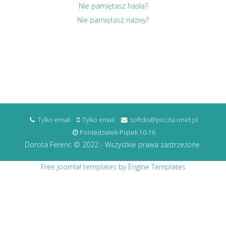
Nie pamiętasz hasła?
Nie pamiętasz nazwy?
Tylko email
Tylko email
softdis@poczta.onet.pl
Poniedziałek-Piątek 10-16
Dorota Ferenc © 2022 - Wszystkie prawa zastrzeżone.
Free Joomla! templates by Engine Templates