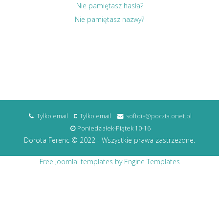
Nie pamiętasz hasła?
Nie pamiętasz nazwy?
Tylko email
Tylko email
softdis@poczta.onet.pl
Poniedziałek-Piątek 10-16
Dorota Ferenc © 2022 - Wszystkie prawa zastrzeżone.
Free Joomla! templates by Engine Templates