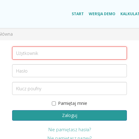
START
WERSJA DEMO
KALKULA
Główna
Pamiętaj mnie
Zaloguj
Nie pamiętasz hasła?
Nie pamiętasz nazwy?