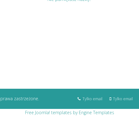
 prawa zastrzeżone.
Tylko email
Tylko email
Free Joomla! templates by Engine Templates