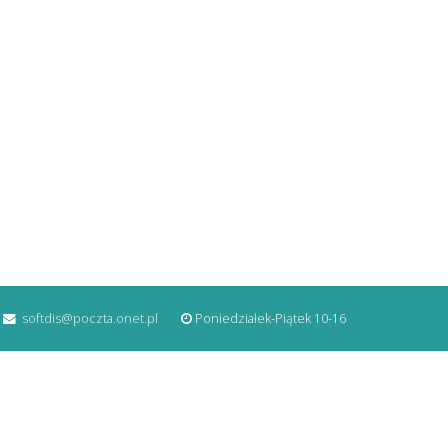
softdis@poczta.onet.pl
Poniedziałek-Piątek 10-16