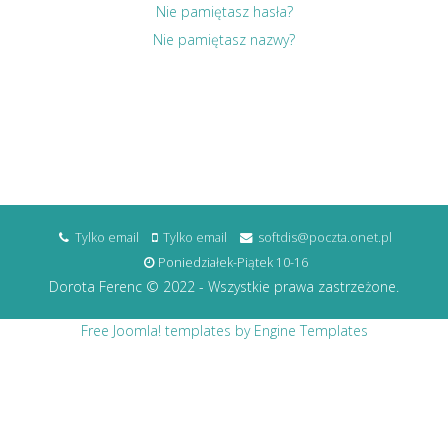
Nie pamiętasz hasła?
Nie pamiętasz nazwy?
Tylko email
Tylko email
softdis@poczta.onet.pl
Poniedziałek-Piątek 10-16
Dorota Ferenc © 2022 - Wszystkie prawa zastrzeżone.
Free Joomla! templates by Engine Templates