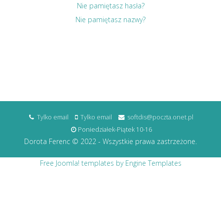
Nie pamiętasz hasła?
Nie pamiętasz nazwy?
Tylko email
Tylko email
softdis@poczta.onet.pl
Poniedziałek-Piątek 10-16
Dorota Ferenc © 2022 - Wszystkie prawa zastrzeżone.
Free Joomla! templates by Engine Templates