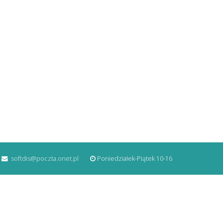
softdis@poczta.onet.pl
Poniedziałek-Piątek 10-16