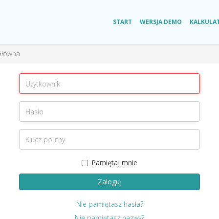
START
WERSJA DEMO
KALKULA
Główna
Pamiętaj mnie
Zaloguj
Nie pamiętasz hasła?
Nie pamiętasz nazwy?