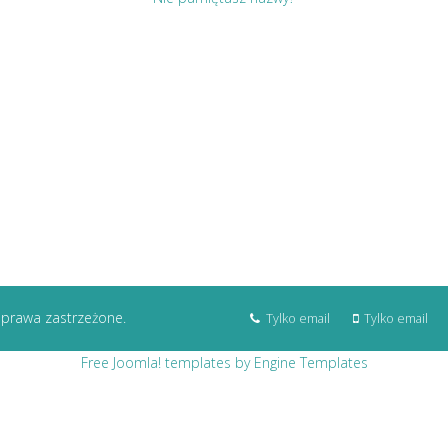
 prawa zastrzeżone.
Tylko email
Tylko email
Free Joomla! templates by Engine Templates