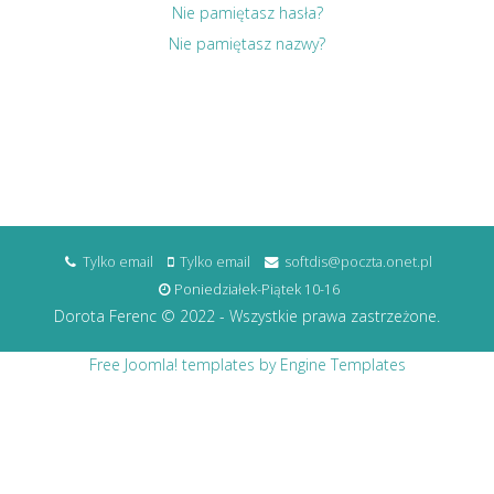
Nie pamiętasz hasła?
Nie pamiętasz nazwy?
Tylko email
Tylko email
softdis@poczta.onet.pl
Poniedziałek-Piątek 10-16
Dorota Ferenc © 2022 - Wszystkie prawa zastrzeżone.
Free Joomla! templates by Engine Templates