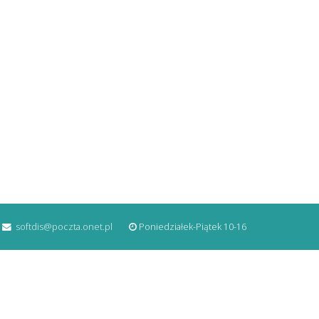
softdis@poczta.onet.pl
Poniedziałek-Piątek 10-16