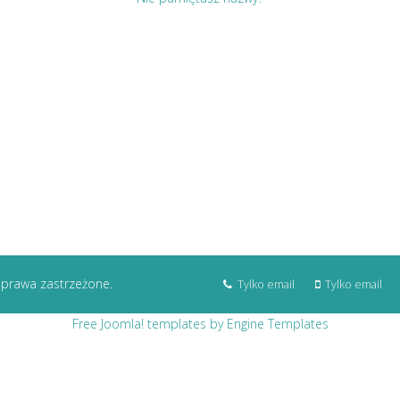
 prawa zastrzeżone.
Tylko email
Tylko email
Free Joomla! templates by Engine Templates