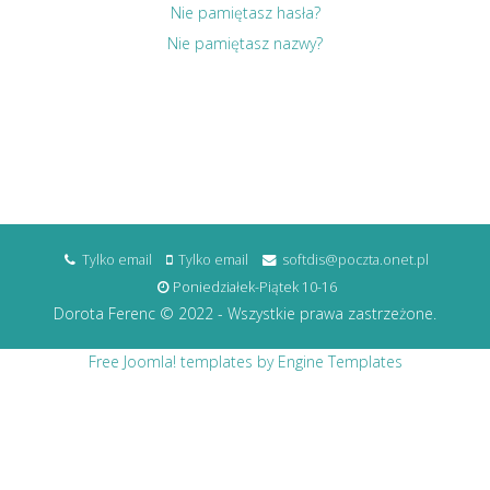
Nie pamiętasz hasła?
Nie pamiętasz nazwy?
Tylko email
Tylko email
softdis@poczta.onet.pl
Poniedziałek-Piątek 10-16
Dorota Ferenc © 2022 - Wszystkie prawa zastrzeżone.
Free Joomla! templates by Engine Templates