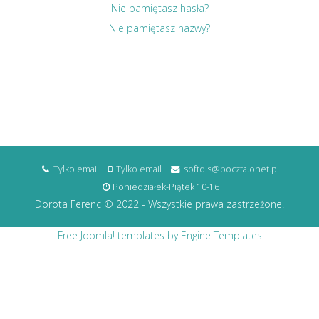
Nie pamiętasz hasła?
Nie pamiętasz nazwy?
Tylko email
Tylko email
softdis@poczta.onet.pl
Poniedziałek-Piątek 10-16
Dorota Ferenc © 2022 - Wszystkie prawa zastrzeżone.
Free Joomla! templates by Engine Templates