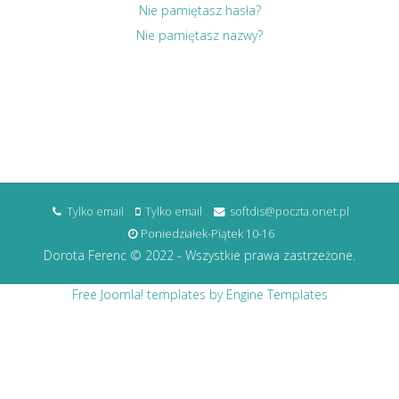
Nie pamiętasz hasła?
Nie pamiętasz nazwy?
Tylko email
Tylko email
softdis@poczta.onet.pl
Poniedziałek-Piątek 10-16
Dorota Ferenc © 2022 - Wszystkie prawa zastrzeżone.
Free Joomla! templates by Engine Templates