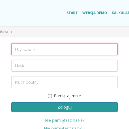
START
WERSJA DEMO
KALKULA
Główna
Pamiętaj mnie
Zaloguj
Nie pamiętasz hasła?
Nie pamiętasz nazwy?