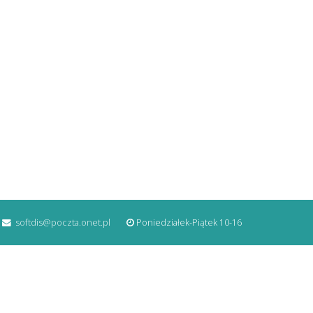
softdis@poczta.onet.pl
Poniedziałek-Piątek 10-16