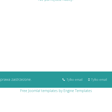
 prawa zastrzeżone.
Tylko email
Tylko email
Free Joomla! templates by Engine Templates