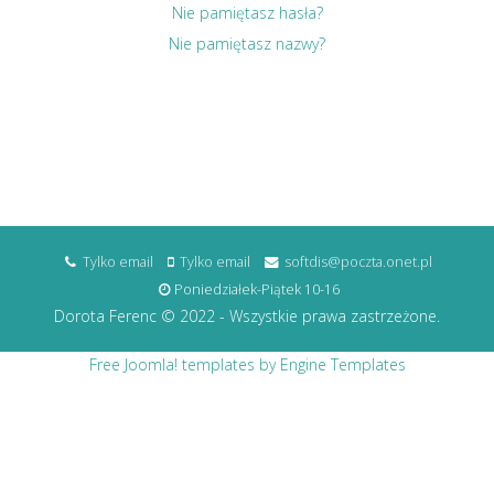
Nie pamiętasz hasła?
Nie pamiętasz nazwy?
Tylko email
Tylko email
softdis@poczta.onet.pl
Poniedziałek-Piątek 10-16
Dorota Ferenc © 2022 - Wszystkie prawa zastrzeżone.
Free Joomla! templates by Engine Templates