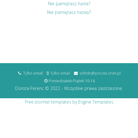
Nie pamiętasz hasła?
Nie pamiętasz nazwy?
Tylko email
Tylko email
softdis@poczta.onet.pl
Poniedziałek-Piątek 10-16
Dorota Ferenc © 2022 - Wszystkie prawa zastrzeżone.
Free Joomla! templates by Engine Templates