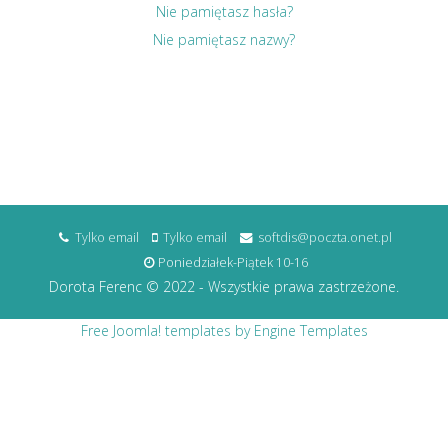
Nie pamiętasz hasła?
Nie pamiętasz nazwy?
Tylko email
Tylko email
softdis@poczta.onet.pl
Poniedziałek-Piątek 10-16
Dorota Ferenc © 2022 - Wszystkie prawa zastrzeżone.
Free Joomla! templates by Engine Templates