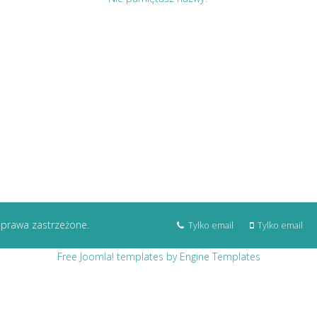
 prawa zastrzeżone.
Tylko email
Tylko email
Free Joomla! templates by Engine Templates