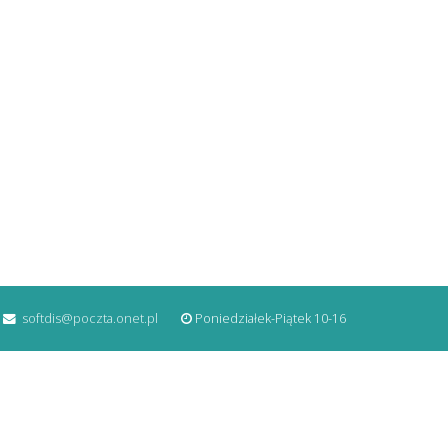
softdis@poczta.onet.pl
Poniedziałek-Piątek 10-16