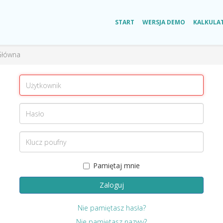
START
WERSJA DEMO
KALKULA
Główna
Pamiętaj mnie
Zaloguj
Nie pamiętasz hasła?
Nie pamiętasz nazwy?