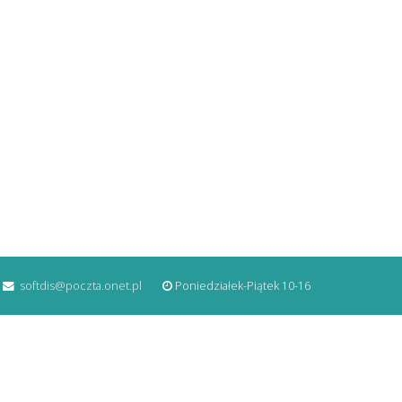
softdis@poczta.onet.pl
Poniedziałek-Piątek 10-16