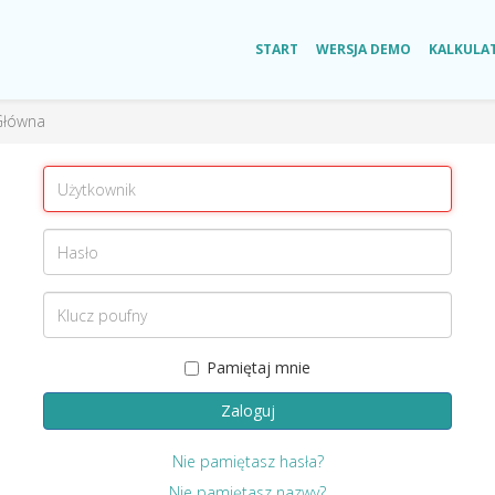
START
WERSJA DEMO
KALKULA
Główna
Pamiętaj mnie
Zaloguj
Nie pamiętasz hasła?
Nie pamiętasz nazwy?