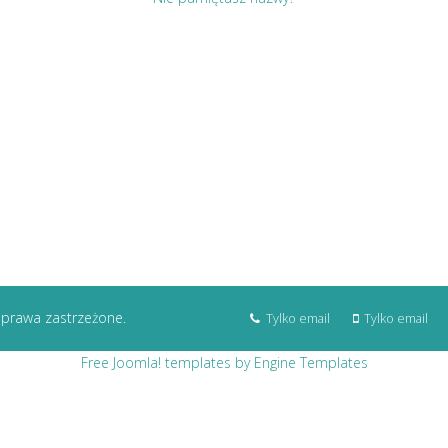
 prawa zastrzeżone.
Tylko email
Tylko email
Free Joomla! templates by Engine Templates