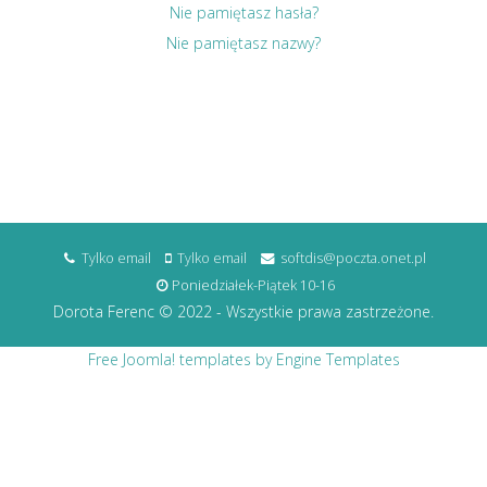
Nie pamiętasz hasła?
Nie pamiętasz nazwy?
Tylko email
Tylko email
softdis@poczta.onet.pl
Poniedziałek-Piątek 10-16
Dorota Ferenc © 2022 - Wszystkie prawa zastrzeżone.
Free Joomla! templates by Engine Templates