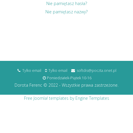
Nie pamiętasz hasła?
Nie pamiętasz nazwy?
Tylko email
Tylko email
softdis@poczta.onet.pl
Poniedziałek-Piątek 10-16
Dorota Ferenc © 2022 - Wszystkie prawa zastrzeżone.
Free Joomla! templates by Engine Templates