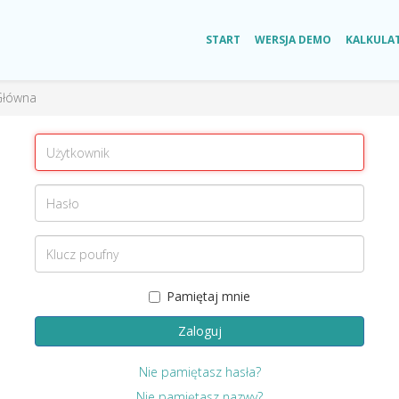
START
WERSJA DEMO
KALKULA
Główna
Pamiętaj mnie
Zaloguj
Nie pamiętasz hasła?
Nie pamiętasz nazwy?