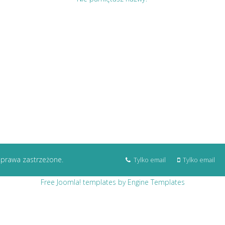
 prawa zastrzeżone.
Tylko email
Tylko email
Free Joomla! templates by Engine Templates