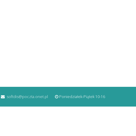
softdis@poczta.onet.pl
Poniedziałek-Piątek 10-16