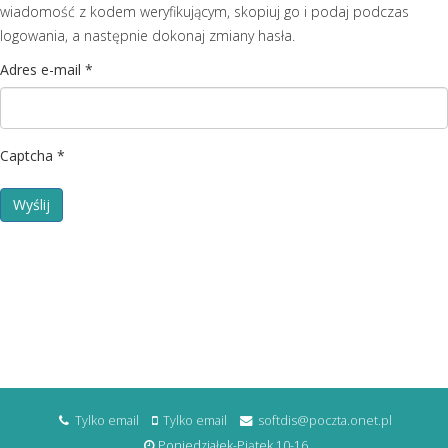
wiadomość z kodem weryfikującym, skopiuj go i podaj podczas
logowania, a następnie dokonaj zmiany hasła.
Adres e-mail
*
Captcha
*
Wyślij
Tylko email
Tylko email
softdis@poczta.onet.pl
Poniedziałek-Piątek 10-16